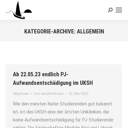
Search:
KATEGORIE-ARCHIVE:
ALLGEMEIN
Sie befinden sich hier:
Ab 22.05.23 endlich PJ-
Aufwandsentschädigung im UKSH
Allgemein
Von
annahofmann
10. Mai 2023
Wie den meisten Kieler Studierenden gut bekannt
ist, ist das UKSH eine der letzten Unikliniken, die
keine Aufwandsentschädigung für PJ-Studierende
zahlen. Die Fachschaften Medizin Kiel und Lübeck