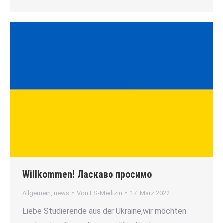
Willkommen! Ласкаво просимо
Allgemein
,
news
Von
FS-Medizin
17. März 2022
Liebe Studierende aus der Ukraine,wir möchten