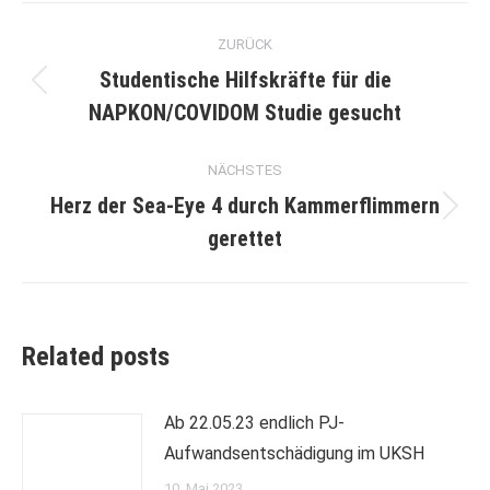
Kommentarnavigation
ZURÜCK
Studentische Hilfskräfte für die
Vorheriger
NAPKON/COVIDOM Studie gesucht
Beitrag:
NÄCHSTES
Herz der Sea-Eye 4 durch Kammerflimmern
Nächster
gerettet
Beitrag:
Related posts
Ab 22.05.23 endlich PJ-
Aufwandsentschädigung im UKSH
10. Mai 2023