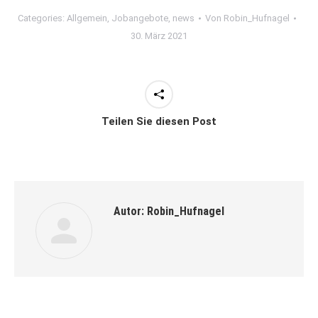
Categories:
Allgemein
,
Jobangebote
,
news
Von
Robin_Hufnagel
30. März 2021
Teilen Sie diesen Post
Autor:
Robin_Hufnagel