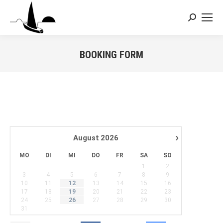
Search:
BOOKING FORM
Sie befinden sich hier:
›
August
2026
MO
DI
MI
DO
FR
SA
SO
1
2
3
4
5
6
7
8
9
10
11
12
13
14
15
16
17
18
19
20
21
22
23
24
25
26
27
28
29
30
31